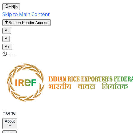
EN
|
हि
Skip to Main Content
Screen Reader Access
A-
A
A+
--:--
Home
About